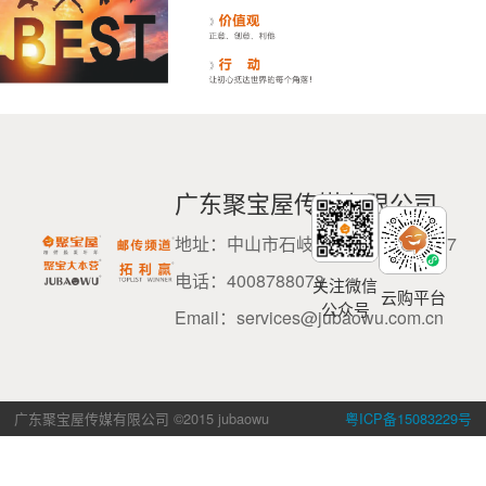
邮传频道
广东聚宝屋传媒有限公司
地址：中山市石岐区民科西路3号207
电话：4008788073
关注微信
云购平台
公众号
Email：services@jubaowu.com.cn
广东聚宝屋传媒有限公司 ©2015 jubaowu
粤ICP备15083229号