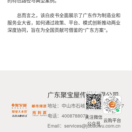
的特色路径与典型案例。
总而言之，该白皮书全面展示了广东作为制造业和
服务业大省，如何通过政策、平台、模式创新推动两业
深度协同，旨在为全国贡献可借鉴的
“广东方案”。
广东聚宝屋传媒有限公司
地址：中山市石岐区民科西路3号207
电话：4008788073
关注微信
云购平台
公众号
Email：services@jubaowu.com.cn