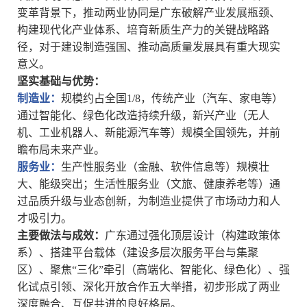
变革背景下，推动两业协同是广东破解产业发展瓶颈、
构建现代化产业体系、培育新质生产力的关键战略路
径，对于建设制造强国、推动高质量发展具有重大现实
意义。
‌坚实基
础与优势‌：
‌制造业‌：
规模约占全国
1/8，传统产业（汽车、家电等）
通过智能化、绿色化改造持续升级，新兴产业（无人
机、工业机器人、新能源汽车等）规模全国领先，并前
瞻布局未来产业。
‌服务业‌：
生产性服务业（金融、软件信息等）规模壮
大、能级突出；生活性服务业（文旅、健康养老等）通
过品质升级与业态创新，为制造业提供了市场动力和人
才吸引力。
‌主要做法与成效‌：
广东通过
‌强化顶层设计‌（构建政策体
系）、‌搭建平台载体‌（建设多层次服务平台与集聚
区）、‌聚焦“三化”牵引‌（高端化、智能化、绿色化）、‌强
化试点引领‌、‌深化开放合作‌五大举措，初步形成了两业
深度融合、互促共进的良好格局。