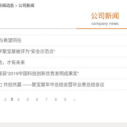
 新闻动态 > 公司新闻
公司新闻
company news
爱与希望同在
学聚宝屋被评为“安全示范点”
信，才有未来
获“2019中国科技创新优秀发明成果奖”
力 共创共赢 ——聚宝屋年中总结会暨毕业寄总结会议
3
2
4
5
6
7
8
9
»